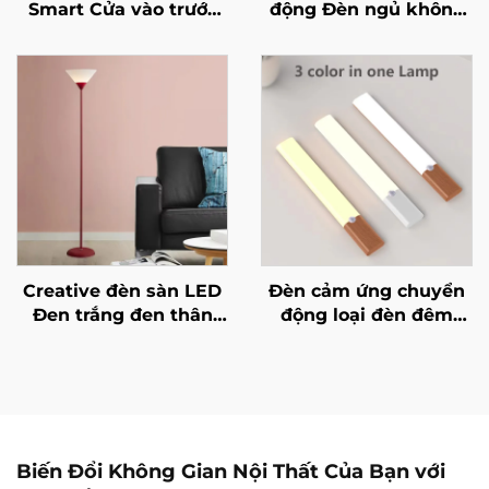
Smart Cửa vào trước
động Đèn ngủ không
Tủ quần áo Phòng trẻ
dây loại C USB cho
em Ánh sáng trong
bếp, phòng ngủ, tranh
nhà
tường, phòng khách
cảm biến chiếu sáng
trong nhà đèn tường
Creative đèn sàn LED
Đèn cảm ứng chuyển
Đen trắng đen thân
động loại đèn đêm
đèn phù hợp cho ánh
Nguồn sạc Type C Đèn
sáng trong nhà Đèn
tủ Ánh sáng cho tủ
trang trí trong phòng
bếp Phòng ngủ Tủ áo
khách, phòng ngủ và
Chiếu sáng trong nhà
nghiên cứu
Biến Đổi Không Gian Nội Thất Của Bạn với