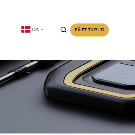

DA
FÅ ET TILBUD