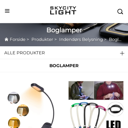

Boglamper
Forside
>
Produkter
>
Indendørs Belysning
>
Boglamper
ALLE PRODUKTER
BOGLAMPER