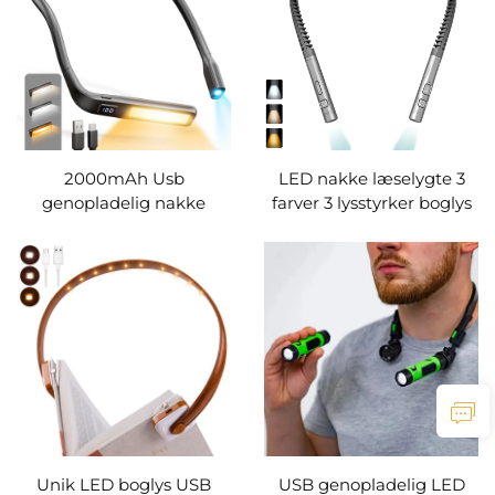
2000mAh Usb
LED nakke læselygte 3
genopladelig nakke
farver 3 lysstyrker boglys
læselygte til seng
læselampe Usb
fleksibel LED boglys
genopladelig lampe
øjenvenlig LED boglys
fleksibel arm nakke
læselampe natlys
læselampe boglampe
Unik LED boglys USB
USB genopladelig LED