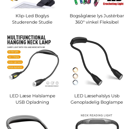
Klip-Led Boglys
Bogsåglæse lys Justérbar
Studerende Studie
360° vinkel Fleksibel
Læselampe
Håndfri Led Halslys Kram
Øjenbeskyttelse Fleksibel
Læselampe Led Natlig
Skrivebordslampe
Fikkelys
Opladningsbar 3 Farver 3-
Niveauer Lysstyrke
LED Læse Halslampe
LED Læsehalslys Usb
USB Opladning
Genopladelig Boglampe
Indendørs Studie Boglys
360° Fleksibel Arm Læse
Fikkelys Natlig Løb Gåtur
Bog Lys Læs Halslampe
Strikke Camping Portabel
Studie Læse Nattelys
Lys