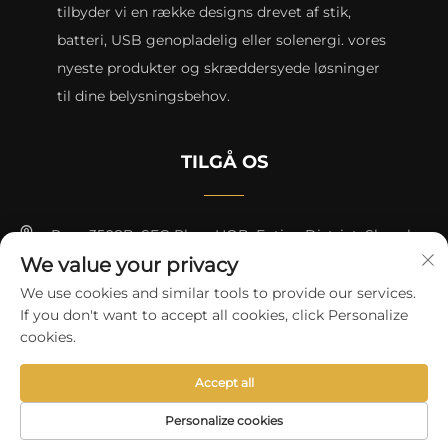
tilbyder vi en række designs drevet af stik,
batteri, USB genopladelig eller solenergi. vores
nyeste produkter og skræddersyede løsninger
til dine belysningsbehov.
TILGÅ OS
Rum 3508B, SEG Plaza HQB, Futian District, Shenzhen
We value your privacy
+8615817427232
We use cookies and similar tools to provide our services.
If you don't want to accept all cookies, click Personalize
[email protected]
cookies.
Accept all
Copyright © 2024 by skycity light co., ltd
Privatlivspolitik
Personalize cookies