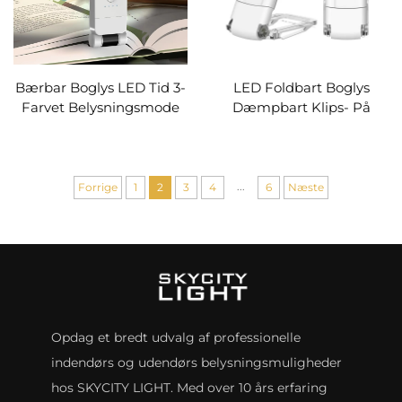
Bærbar Boglys LED Tid 3-
LED Foldbart Boglys
Farvet Belysningsmode
Dæmpbart Klips- På
Genopladelige
Læseboglampe Til Seng
Læselamper Boglampe
Bil Skrivebord Læsning
Soveværelses Nattelys
Øjenbeskyttelse Med
Læselampe
Timer USB Genopladelig
...
Forrige
1
2
3
4
6
Næste
Opdag et bredt udvalg af professionelle
indendørs og udendørs belysningsmuligheder
hos SKYCITY LIGHT. Med over 10 års erfaring