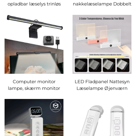
opladbar læselys trinløs
nakkelæselampe Dobbelt
dimmerbar 9-farver & 9-
hoved Håndfri camping
lystyrker øjenbeskyttelse
nødbelysning Bøjelig
nattelys
nakkelampe til udendørs
løb
Computer monitor
LED Fladpanel Nattesyn
lampe, skærm monitor
Læselampe Øjenværn
lysstang til øjenpleje,USB
Læselampe Usb
læsning LED bordlampe
Opladning Studerende
med automatisk
Nattelys Læselampe
formindskelse,
Boglampe Indendørs
formindskelses lampe