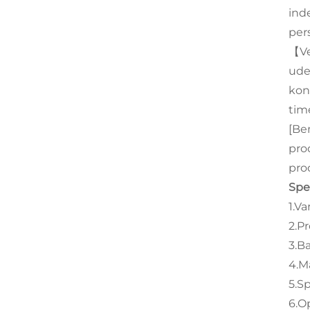
ind
per
【Ve
ude
kon
time
[Be
pro
pro
Spec
1.V
2.Pr
3.Ba
4.M
5.S
6.O