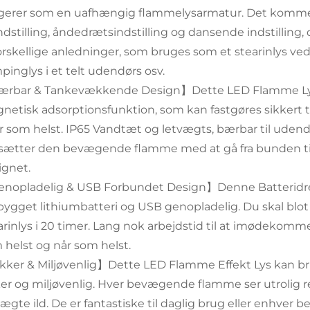
gerer som en uafhængig flammelysarmatur. Det kommer 
ndstilling, åndedrætsindstilling og dansende indstilling, d
forskellige anledninger, som bruges som et stearinlys ved 
pinglys i et telt udendørs osv.
rbar & Tankevækkende Design】Dette LED Flamme L
netisk adsorptionsfunktion, som kan fastgøres sikkert t
r som helst. IP65 Vandtæt og letvægts, bærbar til udend
tsætter den bevægende flamme med at gå fra bunden ti
ignet.
nopladelig & USB Forbundet Design】Denne Batteri
bygget lithiumbatteri og USB genopladelig. Du skal blot
arinlys i 20 timer. Lang nok arbejdstid til at imødekomm
 helst og når som helst.
kker & Miljøvenlig】Dette LED Flamme Effekt Lys kan br
ker og miljøvenlig. Hver bevægende flamme ser utrolig r
ægte ild. De er fantastiske til daglig brug eller enhver