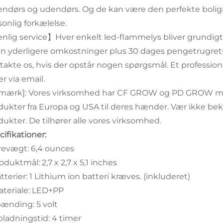
endørs og udendørs. Og de kan være den perfekte boligin
sonlig forkælelse.
nlig service】Hver enkelt led-flammelys bliver grundigt
n yderligere omkostninger plus 30 dages pengetrugretu
takte os, hvis der opstår nogen spørgsmål. Et professione
r via email.
mærk]: Vores virksomhed har CF GROW og PD GROW mær
dukter fra Europa og USA til deres hænder. Vær ikke be
dukter. De tilhører alle vores virksomhed.
ifikationer:
arevægt: 6,4 ounces
oduktmål: 2,7 x 2,7 x 5,1 inches
tterier: 1 Lithium ion batteri kræves. (inkluderet)
ateriale: LED+PP
pænding: 5 volt
pladningstid: 4 timer