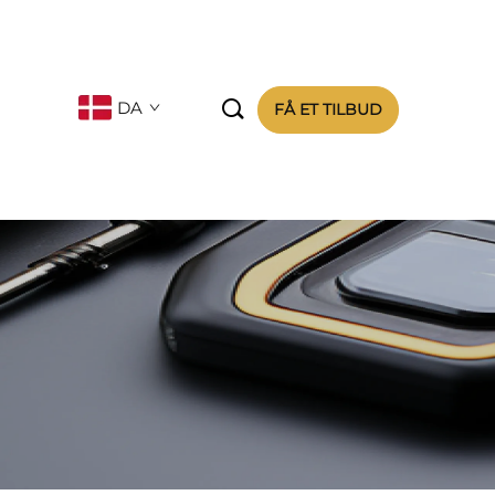

DA
FÅ ET TILBUD