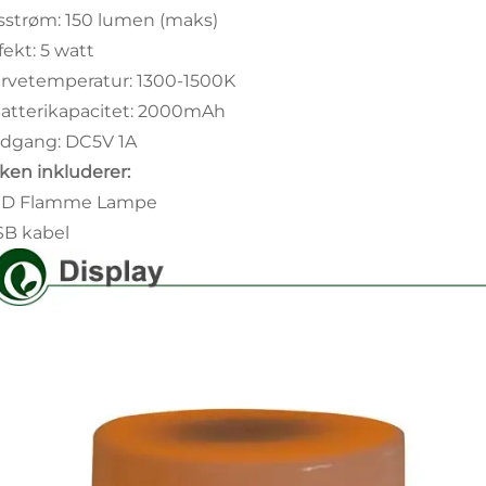
ysstrøm: 150 lumen (maks)
fekt: 5 watt
arvetemperatur: 1300-1500K
Batterikapacitet: 2000mAh
Indgang: DC5V 1A
ken inkluderer:
ED Flamme Lampe
SB kabel