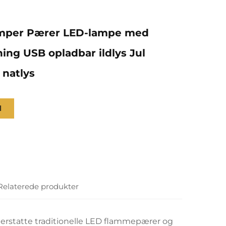
mper Pærer LED-lampe med
ning USB opladbar ildlys Jul
 natlys
l
Relaterede produkter
erstatte traditionelle LED flammepærer og