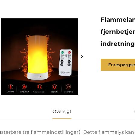
Flammela
fjernbetje
indretning
Forespørgse
Oversigt
usterbare tre flammeindstillinger】Dette flammelys kan 