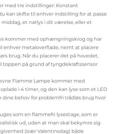
med tre indstillinger: Konstant
u kan skifte til enhver indstilling for at passe
middag, et natlys i dit værelse, eller et
ys kommer med ophængningskrog og har
il enhver metaloverflade, nemt at placere
ørs brug. Når du placerer det på hovedet,
l toppen på grund af tyngdekraftssensor
drevne Flamme Lampe kommer med
 oplade i 4 timer, og den kan lyse som et LED
e dine behov for problemfri trådløs brug hvor
uges som en flammefri lysestage, som er
ealistisk ud, uden at man skal bekymre sig
 begivenhed (især Valentinsdag) både