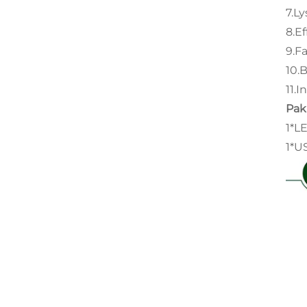
7.L
8.Ef
9.F
10.
11.
Pak
1*L
1*U