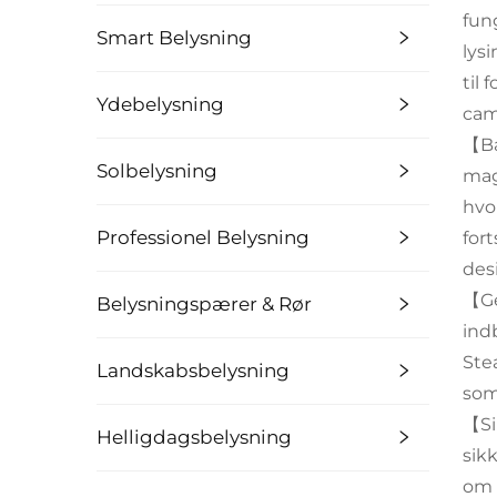
fun
Smart Belysning
lysi
til 
Ydebelysning
cam
【Bæ
Solbelysning
mag
hvo
Professionel Belysning
for
des
【Ge
Belysningspærer & Rør
ind
Ste
Landskabsbelysning
som
【Si
Helligdagsbelysning
sik
om 