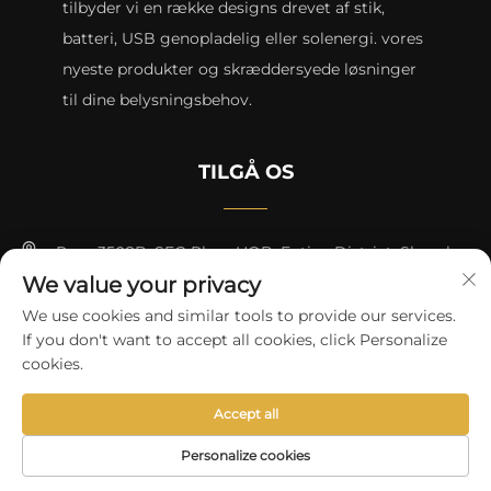
tilbyder vi en række designs drevet af stik,
batteri, USB genopladelig eller solenergi. vores
nyeste produkter og skræddersyede løsninger
til dine belysningsbehov.
TILGÅ OS
Rum 3508B, SEG Plaza HQB, Futian District, Shenzhen
We value your privacy
+8615817427232
We use cookies and similar tools to provide our services.
If you don't want to accept all cookies, click Personalize
[email protected]
cookies.
Accept all
Copyright © 2024 by skycity light co., ltd
Privatlivspolitik
Personalize cookies
FORSIDE
PRODUKTER
E-MAIL
TLF.