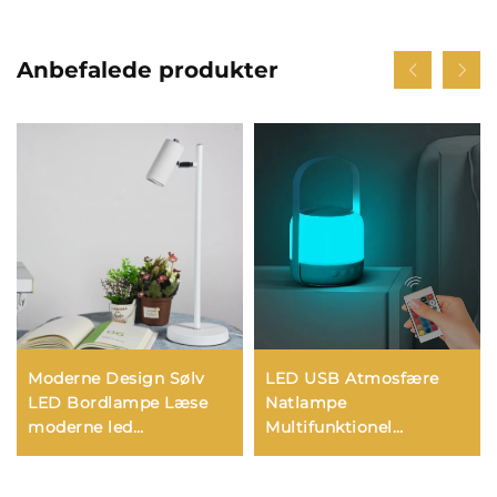
Anbefalede produkter
Moderne Design Sølv
LED USB Atmosfære
LED Bordlampe Læse
Natlampe
moderne led
Multifunktionel
skrivebordslampe til
Fjernbetjening
studie
Sengebord Lantern