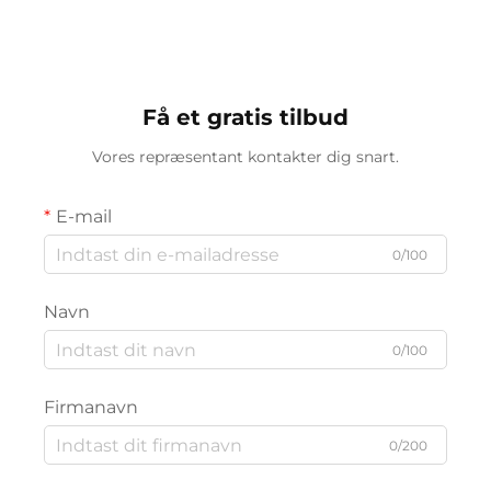
Trådløs
Skrivebordslampe
Batteri Ny Camping
Belysning
Få et gratis tilbud
Vores repræsentant kontakter dig snart.
E-mail
0/100
Navn
0/100
Firmanavn
0/200