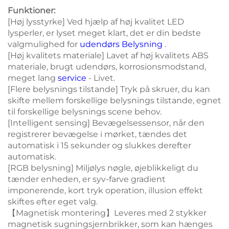
Funktioner:
[Høj lysstyrke] Ved hjælp af høj kvalitet LED
lysperler, er lyset meget klart, det er din bedste
valgmulighed for
udendørs Belysning
.
[Høj kvalitets materiale] Lavet af høj kvalitets ABS
materiale, brugt udendørs, korrosionsmodstand,
meget lang
service
- Livet.
[Flere belysnings tilstande] Tryk på skruer, du kan
skifte mellem forskellige belysnings tilstande, egnet
til forskellige belysnings scene behov.
[Intelligent sensing] Bevægelsessensor, når den
registrerer bevægelse i mørket, tændes det
automatisk i 15 sekunder og slukkes derefter
automatisk.
[RGB belysning] Miljølys nøgle, øjeblikkeligt du
tænder enheden, er syv-farve gradient
imponerende, kort tryk operation, illusion effekt
skiftes efter eget valg.
【Magnetisk montering】Leveres med 2 stykker
magnetisk sugningsjernbrikker, som kan hænges