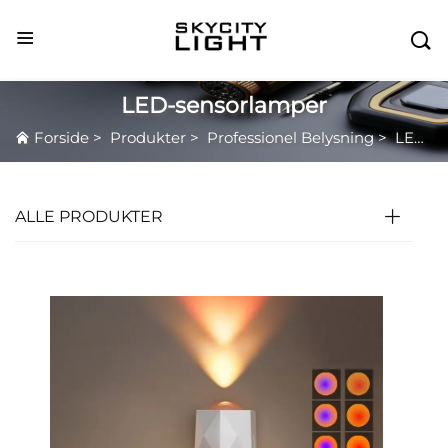

LED-sensorlamper
Forside
>
Produkter
>
Professionel Belysning
>
LED-sensorlamper
ALLE PRODUKTER