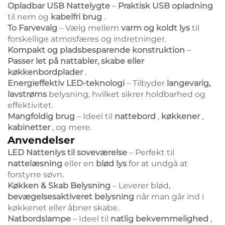
Opladbar USB Nattelygte
–
Praktisk USB opladning
til nem og
kabelfri brug
.
To Farvevalg
– Vælg mellem
varm og koldt lys
til
forskellige atmosfæres og indretninger.
Kompakt og pladsbesparende konstruktion
–
Passer let på nattabler, skabe eller
køkkenbordplader
.
Energieffektiv LED-teknologi
– Tilbyder
langevarig,
lavstrøms
belysning, hvilket sikrer holdbarhed og
effektivitet.
Mangfoldig brug
– Ideel til
nattebord
,
køkkener
,
kabinetter
, og mere.
Anvendelser
LED Nattenlys til soveværelse
– Perfekt til
nattelæsning
eller en
blød lys
for at undgå at
forstyrre søvn.
Køkken & Skab Belysning
– Leverer blød,
bevægelsesaktiveret belysning
når man går ind i
køkkenet eller åbner skabe.
Natbordslampe
– Ideel til
natlig bekvemmelighed
,