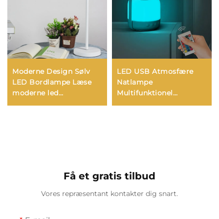
Moderne Design Sølv
LED USB Atmosfære
LED Bordlampe Læse
Natlampe
moderne led
Multifunktionel
skrivebordslampe til
Fjernbetjening
studie
Sengebord Lantern
Trådløs
Skrivebordslampe
Batteri Ny Camping
Belysning
Få et gratis tilbud
Vores repræsentant kontakter dig snart.