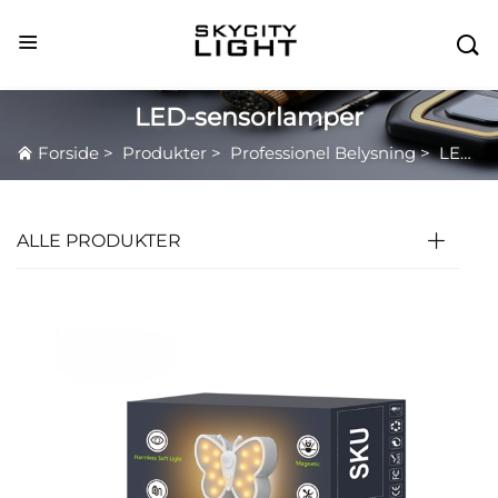

LED-sensorlamper
Forside
>
Produkter
>
Professionel Belysning
>
LED-sensorlamper
ALLE PRODUKTER