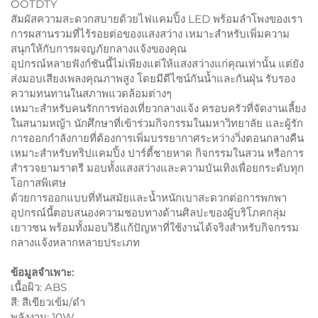
OOTDTY
สัมผัสความสะดวกสบายด้วยไฟแคมปิ้ง LED พร้อมลำโพงของเรา
การผสานรวมที่ไร้รอยต่อของแสงสว่าง เหมาะสำหรับเพิ่มความ
สนุกให้กับการผจญภัยกลางแจ้งของคุณ
อุปกรณ์หลายฟังก์ชันนี้ไม่เพียงแต่ให้แสงสว่างแก่คุณเท่านั้น แต่ยัง
ส่งมอบเสียงเพลงคุณภาพสูง โดยมีดีไซน์กันน้ำและกันฝุ่น รับรอง
ความทนทานในสภาพแวดล้อมต่างๆ
เหมาะสำหรับคนรักการท่องเที่ยวกลางแจ้ง ครอบครัวที่จัดงานเลี้ยง
ในสนามหญ้า นักศึกษาที่เข้าร่วมกิจกรรมในมหาวิทยาลัย และผู้รัก
การออกกำลังกายที่ต้องการเพิ่มบรรยากาศระหว่างวิ่งตอนกลางคืน
เหมาะสำหรับทริปแคมปิ้ง ปาร์ตี้ชายหาด กิจกรรมในสวน หรือการ
สำรวจยามราตรี มอบทั้งแสงสว่างและความบันเทิงเพื่อยกระดับทุก
โอกาสพิเศษ
ด้วยการออกแบบที่ทันสมัยและน้ำหนักเบาสะดวกต่อการพกพา
อุปกรณ์นี้ตอบสนองความชอบทางด้านศิลปะของผู้บริโภคกลุ่ม
เยาวชน พร้อมทั้งมอบวิธีแก้ปัญหาที่ใช้งานได้จริงสำหรับกิจกรรม
กลางแจ้งหลากหลายประเภท
ข้อมูลจำเพาะ:
เนื้อผิว: ABS
สี: สีเขียวเข้ม/ดำ
พลังงาน: 10W