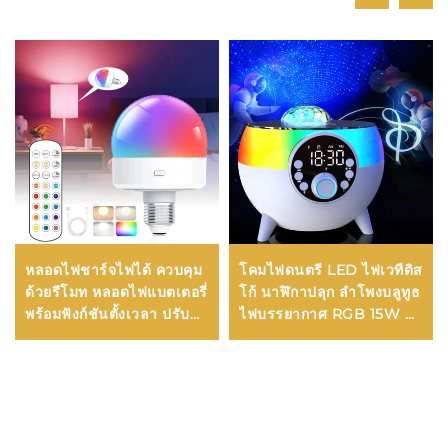
หลอดไฟชาร์จไฟได้ ควบคุม
โคมไฟดนตรี LED ไฟเวทีดิส
ด้วยรีโมท หลอดไฟแบตเตอรี่
โก้ นาฬิกาปลุก ลำโพงบลูทูธ
พร้อมฟังก์ชันตั้งเวลา ปรับ
ไฟบรรยากาศ RGB 15W ที่
ความสว่างได้ 3 อุณหภูมิสี
ชาร์จไร้สาย ลำโพงไร้สาย